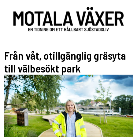
Från våt, otillgänglig gräsyta
till välbesökt park